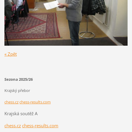
« Zpět
Sezona 2025/26
Krajský přebor
chess.cz
chess-results.com
Krajská soutěž A
chess.cz
chess-results.com