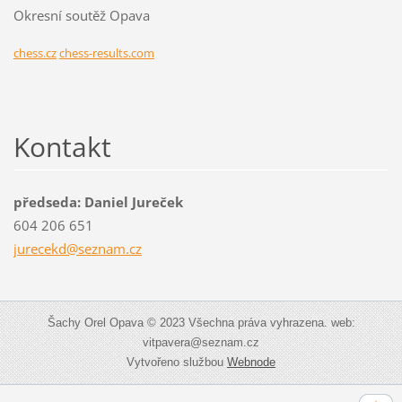
Okresní soutěž Opava
chess.cz
chess-results.com
Kontakt
předseda: Daniel Jureček
604 206 651
jurecekd
@seznam.
cz
Šachy Orel Opava © 2023 Všechna práva vyhrazena. web:
vitpavera@seznam.cz
Vytvořeno službou
Webnode