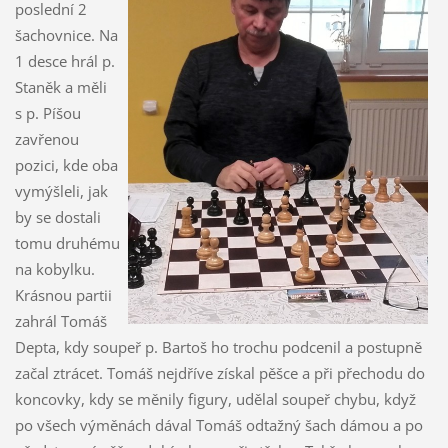
poslední 2
šachovnice. Na
1 desce hrál p.
Staněk a měli
s p. Píšou
zavřenou
pozici, kde oba
vymýšleli, jak
by se dostali
tomu druhému
na kobylku.
Krásnou partii
zahrál Tomáš
Depta, kdy soupeř p. Bartoš ho trochu podcenil a postupně
začal ztrácet. Tomáš nejdříve získal pěšce a při přechodu do
koncovky, kdy se měnily figury, udělal soupeř chybu, když
po všech výměnách dával Tomáš odtažný šach dámou a po