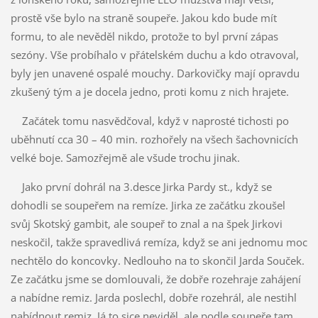
prostě vše bylo na straně soupeře. Jakou kdo bude mít
formu, to ale nevěděl nikdo, protože to byl první zápas
sezóny. Vše probíhalo v přátelském duchu a kdo otravoval,
byly jen unavené ospalé mouchy. Darkovičky mají opravdu
zkušený tým a je docela jedno, proti komu z nich hrajete.
Začátek tomu nasvědčoval, když v naprosté tichosti po
uběhnutí cca 30 – 40 min. rozhořely na všech šachovnicích
velké boje. Samozřejmě ale všude trochu jinak.
Jako první dohrál na 3.desce Jirka Pardy st., když se
dohodli se soupeřem na remíze. Jirka ze začátku zkoušel
svůj Skotský gambit, ale soupeř to znal a na špek Jirkovi
neskočil, takže spravedlivá remíza, když se ani jednomu moc
nechtělo do koncovky. Nedlouho na to skončil Jarda Souček.
Ze začátku jsme se domlouvali, že dobře rozehraje zahájení
a nabídne remiz. Jarda poslechl, dobře rozehrál, ale nestihl
nabídnout remiz. Já to sice neviděl, ale podle soupeře tam