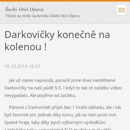
Šachy Orel Opava
Vítejte na webu šachového klubu Orel Opava
Darkovičky konečně na
kolenou !
16.10.2016 16:37
Jak už název napovídá, porazili jsme dnes neoblíbené
Darkovičky na naší půdě 5:3. I když to tak ze začátku vůbec
nevypadalo. Ale pojďme od začátku.
Pánové z Darkoviček přijeli bez 1 hráče základu, ale i tak
byli favorité oni. Jednak díky tomu, jak se nám proti nim
špatně hraje, taky díky jejich výborným výsledkům
z loňského roku, samozřejmě ELO mužstva mají větší,