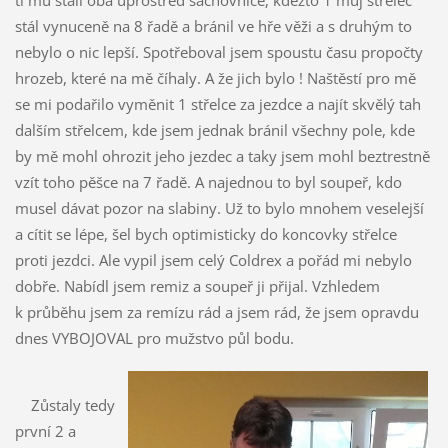
ti mu stáli oba uprostřed šachovnice, kdežto 1 můj střelec
stál vynuceně na 8 řadě a bránil ve hře věži a s druhým to
nebylo o nic lepší. Spotřeboval jsem spoustu času propočty
hrozeb, které na mě číhaly. A že jich bylo ! Naštěstí pro mě
se mi podařilo vyměnit 1 střelce za jezdce a najít skvělý tah
dalším střelcem, kde jsem jednak bránil všechny pole, kde
by mě mohl ohrozit jeho jezdec a taky jsem mohl beztrestně
vzít toho pěšce na 7 řadě. A najednou to byl soupeř, kdo
musel dávat pozor na slabiny. Už to bylo mnohem veselejší
a cítit se lépe, šel bych optimisticky do koncovky střelce
proti jezdci. Ale vypil jsem celý Coldrex a pořád mi nebylo
dobře. Nabídl jsem remiz a soupeř ji přijal. Vzhledem
k průběhu jsem za remízu rád a jsem rád, že jsem opravdu
dnes VYBOJOVAL pro mužstvo půl bodu.
Zůstaly tedy
první 2 a