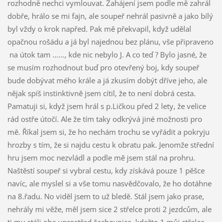
rozhodně nechci vymlouvat. Zahájení jsem podle mě zahrál
dobře, hrálo se mi fajn, ale soupeř nehrál pasivně a jako bílý
byl vždy o krok napřed. Pak mě překvapil, když udělal
opačnou rošádu a já byl najednou bez plánu, vše připraveno
na útok tam ……, kde nic nebylo J. A co teď ? Bylo jasné, že
se musím rozhodnout buď pro otevřený boj, kdy soupeř
bude dobývat mého krále a já zkusím dobýt dříve jeho, ale
nějak spíš instinktivně jsem cítil, že to není dobrá cesta.
Pamatuji si, když jsem hrál s p.Ličkou před 2 lety, že velice
rád ostře útočí. Ale že tím taky odkrývá jiné možnosti pro
mě. Říkal jsem si, že ho nechám trochu se vyřádit a pokryju
hrozby s tím, že si najdu cestu k obratu pak. Jenomže střední
hru jsem moc nezvládl a podle mě jsem stál na prohru.
Naštěstí soupeř si vybral cestu, kdy získává pouze 1 pěšce
navíc, ale myslel si a vše tomu nasvědčovalo, že ho dotáhne
na 8.řadu. No viděl jsem to už bledě. Stál jsem jako prase,
nehrály mi věže, měl jsem sice 2 střelce proti 2 jezdcům, ale