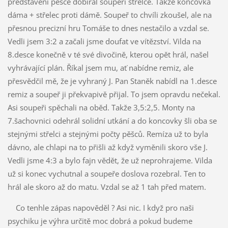
představení pěšce dobíral soupeři střelce. Takže koncovka
dáma + střelec proti dámě. Soupeř to chvíli zkoušel, ale na
přesnou precizní hru Tomáše to dnes nestačilo a vzdal se.
Vedli jsem 3:2 a začali jsme doufat ve vítězství. Vilda na
8.desce konečně v té své divočině, kterou opět hrál, našel
vyhrávající plán. Říkal jsem mu, ať nabídne remiz, ale
přesvědčil mě, že je vyhraný J. Pan Staněk nabídl na 1.desce
remiz a soupeř ji překvapivě přijal. To jsem opravdu nečekal.
Asi soupeři spěchali na oběd. Takže 3,5:2,5. Monty na
7.šachovnici odehrál solidní utkání a do koncovky šli oba se
stejnými střelci a stejnými počty pěšců. Remíza už to byla
dávno, ale chlapi na to přišli až když vyměnili skoro vše J.
Vedli jsme 4:3 a bylo fajn vědět, že už neprohrajeme. Vilda
už si konec vychutnal a soupeře doslova rozebral. Ten to
hrál ale skoro až do matu. Vzdal se až 1 tah před matem.
Co tenhle zápas napověděl ? Asi nic. I když pro naši
psychiku je výhra určitě moc dobrá a pokud budeme