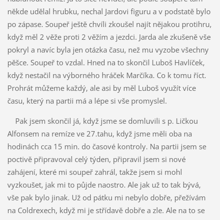
někde udělal hrubku, nechal Jardovi figuru a v podstatě bylo
po zápase. Soupeř ještě chvíli zkoušel najít nějakou protihru,
když měl 2 věže proti 2 věžím a jezdci. Jarda ale zkušeně vše
pokryl a navíc byla jen otázka času, než mu vyzobe všechny
pěšce. Soupeř to vzdal. Hned na to skončil Luboš Havlíček,
když nestačil na výborného hráček Marčíka. Co k tomu říct.
Prohrát můžeme každý, ale asi by měl Luboš využít více
času, který na partii má a lépe si vše promyslel.
Pak jsem skončil já, když jsme se domluvili s p. Ličkou
Alfonsem na remíze ve 27.tahu, když jsme měli oba na
hodinách cca 15 min. do časové kontroly. Na partii jsem se
poctivě připravoval celý týden, připravil jsem si nové
zahájení, které mi soupeř zahrál, takže jsem si mohl
vyzkoušet, jak mi to půjde naostro. Ale jak už to tak bývá,
vše pak bylo jinak. Už od pátku mi nebylo dobře, přežívám
na Coldrexech, když mi je střídavě dobře a zle. Ale na to se