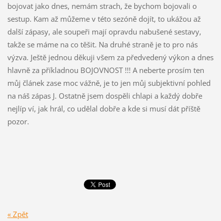
bojovat jako dnes, nemám strach, že bychom bojovali o
sestup. Kam až můžeme v této sezóně dojít, to ukážou až
další zápasy, ale soupeři mají opravdu nabušené sestavy,
takže se máme na co těšit. Na druhé straně je to pro nás
výzva. Ještě jednou děkuji všem za předvedený výkon a dnes
hlavně za příkladnou BOJOVNOST !!! A neberte prosím ten
můj článek zase moc vážně, je to jen můj subjektivní pohled
na náš zápas J. Ostatně jsem dospěli chlapi a každý dobře
nejlíp ví, jak hrál, co udělal dobře a kde si musí dát příště
pozor.
« Zpět