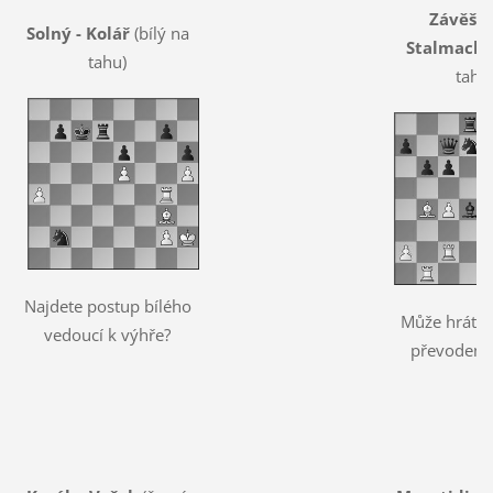
Závěšic
Solný - Kolář
(bílý na
Stalmach
(
tahu)
tahu
Najdete postup bílého
Může hrát bí
vedoucí k výhře?
převodem 