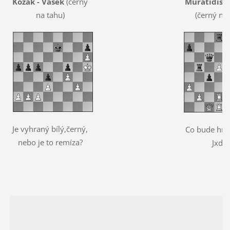
Kozák - Vašek
(černý
Muratidis -
na tahu)
(černý na
Je vyhraný bílý,černý,
Co bude hrát
nebo je to remíza?
Jxd5