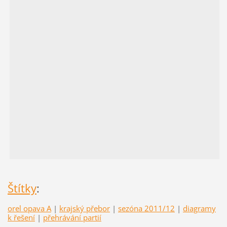
Štítky
:
orel opava A
|
krajský přebor
|
sezóna 2011/12
|
diagramy
k řešení
|
přehrávání partií