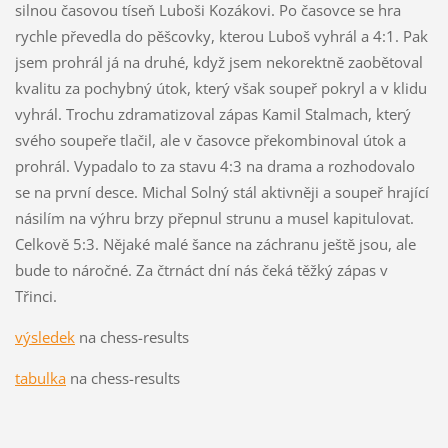
silnou časovou tíseň Luboši Kozákovi. Po časovce se hra
rychle převedla do pěšcovky, kterou Luboš vyhrál a 4:1. Pak
jsem prohrál já na druhé, když jsem nekorektně zaobětoval
kvalitu za pochybný útok, který však soupeř pokryl a v klidu
vyhrál. Trochu zdramatizoval zápas Kamil Stalmach, který
svého soupeře tlačil, ale v časovce překombinoval útok a
prohrál. Vypadalo to za stavu 4:3 na drama a rozhodovalo
se na první desce. Michal Solný stál aktivněji a soupeř hrající
násilím na výhru brzy přepnul strunu a musel kapitulovat.
Celkově 5:3. Nějaké malé šance na záchranu ještě jsou, ale
bude to náročné. Za čtrnáct dní nás čeká těžký zápas v
Třinci.
výsledek
na chess-results
tabulka
na chess-results