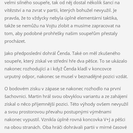
velmi silného soupeře, tak od něj dostal několik šancí na
vítězství a na zvrat v partii, kterých bohužel nevyužil. Je
pravda, že to vždycky nebyla úplně elementární taktika,
takže se nemůžu na Vojtu zlobit a musíme zapracovat na
tom, aby podobné prohřešky našim soupeřům přestaly
procházet.
Jako předposlední dohrál Čenda. Také on měl zkušeného
soupeře, který získal ve střední hře dva pěšce. To se ukázalo
nakonec rozhodující a i když Čenda kladl v koncovce
urputný odpor, nakonec se musel v beznadějné pozici vzdát.
O bodovém zisku v zápase se nakonec rozhodlo na první
šachovnici. Martin hrál svou obvyklou variantu a ze zahájení
získal o něco příjemnější pozici. Této výhody ovšem nevyužil
a svou prostorovou převahu postupnými výměnami
nakonec vypustil. Vznikla úplně rovná koncovka V+J a pěšci
na obou stranách. Oba hráči dohrávali partii v mírné časové