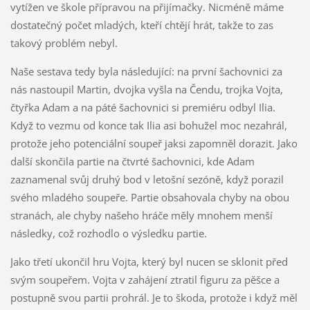
vytížen ve škole přípravou na přijímačky. Nicméně máme
dostatečný počet mladých, kteří chtějí hrát, takže to zas
takový problém nebyl.
Naše sestava tedy byla následující: na první šachovnici za
nás nastoupil Martin, dvojka vyšla na Čendu, trojka Vojta,
čtyřka Adam a na páté šachovnici si premiéru odbyl Ilia.
Když to vezmu od konce tak Ilia asi bohužel moc nezahrál,
protože jeho potenciální soupeř jaksi zapomněl dorazit. Jako
další skončila partie na čtvrté šachovnici, kde Adam
zaznamenal svůj druhý bod v letošní sezóně, když porazil
svého mladého soupeře. Partie obsahovala chyby na obou
stranách, ale chyby našeho hráče měly mnohem menší
následky, což rozhodlo o výsledku partie.
Jako třetí ukončil hru Vojta, který byl nucen se sklonit před
svým soupeřem. Vojta v zahájení ztratil figuru za pěšce a
postupně svou partii prohrál. Je to škoda, protože i když měl