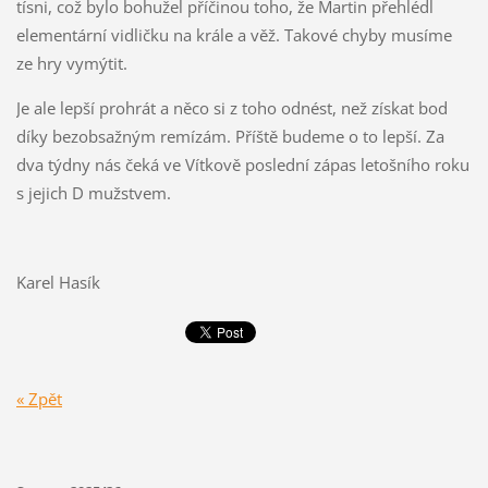
tísni, což bylo bohužel příčinou toho, že Martin přehlédl
elementární vidličku na krále a věž. Takové chyby musíme
ze hry vymýtit.
Je ale lepší prohrát a něco si z toho odnést, než získat bod
díky bezobsažným remízám. Příště budeme o to lepší. Za
dva týdny nás čeká ve Vítkově poslední zápas letošního roku
s jejich D mužstvem.
Karel Hasík
« Zpět