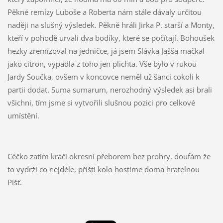
Pěkné remízy Luboše a Roberta nám stále dávaly určitou
naději na slušný výsledek. Pěkně hráli Jirka P. starší a Monty,
kteří v pohodě urvali dva bodíky, které se počítají. Bohoušek
hezky zremizoval na jedničce, já jsem Slávka Jašša mačkal
jako citron, vypadla z toho jen plichta. Vše bylo v rukou
Jardy Součka, ovšem v koncovce neměl už šanci cokoli k
partii dodat. Suma sumarum, nerozhodný výsledek asi brali
všichni, tím jsme si vytvořili slušnou pozici pro celkové
umístění.
Céčko zatím kráčí okresní přeborem bez prohry, doufám že
to vydrží co nejdéle, příští kolo hostíme doma hratelnou
Píšť.