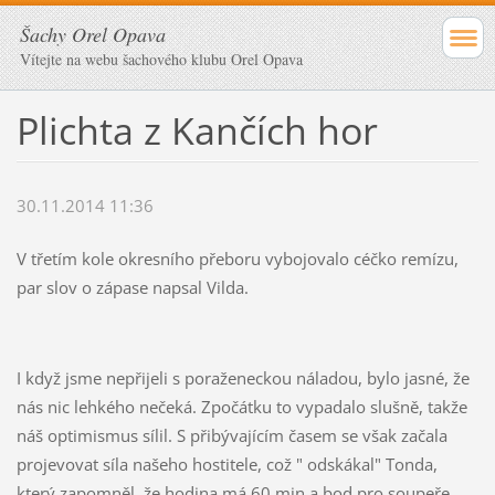
Šachy Orel Opava
Vítejte na webu šachového klubu Orel Opava
Plichta z Kančích hor
30.11.2014 11:36
V třetím kole okresního přeboru vybojovalo céčko remízu,
par slov o zápase napsal Vilda.
I když jsme nepřijeli s poraženeckou náladou, bylo jasné, že
nás nic lehkého nečeká. Zpočátku to vypadalo slušně, takže
náš optimismus sílil. S přibývajícím časem se však začala
projevovat síla našeho hostitele, což " odskákal" Tonda,
který zapomněl, že hodina má 60 min a bod pro soupeře.