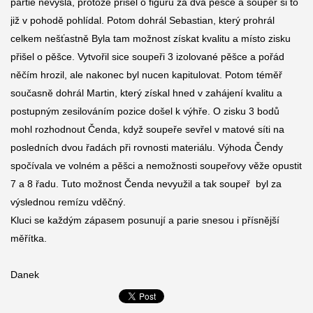
partie nevyšla, protože přišel o figuru za dva pěšce a soupeř si to
již v pohodě pohlídal. Potom dohrál Sebastian, který prohrál
celkem nešťastně Byla tam možnost získat kvalitu a místo zisku
přišel o pěšce. Vytvořil sice soupeři 3 izolované pěšce a pořád
něčím hrozil, ale nakonec byl nucen kapitulovat. Potom téměř
současně dohrál Martin, který získal hned v zahájení kvalitu a
postupným zesilováním pozice došel k výhře. O zisku 3 bodů
mohl rozhodnout Čenda, když soupeře sevřel v matové síti na
posledních dvou řadách při rovnosti materiálu. Výhoda Čendy
spočívala ve volném a pěšci a nemožnosti soupeřovy věže opustit
7 a 8 řadu. Tuto možnost Čenda nevyužil a tak soupeř byl za
výslednou remízu vděčný.
Kluci se každým zápasem posunují a parie snesou i přísnější
měřítka.
Danek