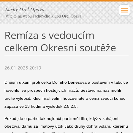
Šachy Orel Opava
Vítejte na webu šachového klubu Orel Opava
Remíza s vedoucím
celkem Okresní soutěže
26.01.2025 20:19
Dnešní utkání proti celku Dolního Benešova a postavení v tabulce
hovořilo ve prospěch hostujících hráčů. Sestavu na nás mohli
určitě vylepšit. Kluci hráli velmi houževnatě o čemž svědčí konec
zápasu ve 13 hodin a výsledek 2,5:2,5.
Pokud jde o partie tak nejlehčí partii měl Illia, když v zahájení
obětoval dámu za matový útok Jako druhý dohrál Adam, kterému