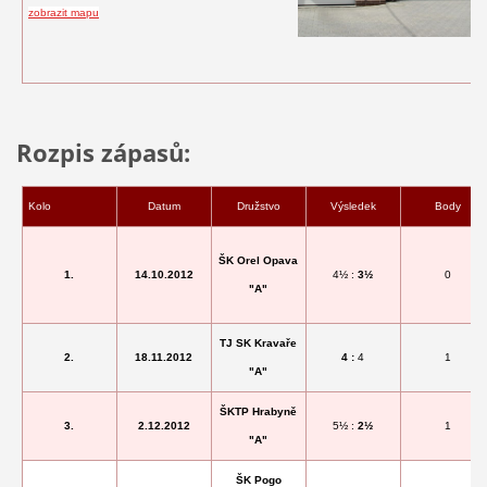
zobrazit mapu
Rozpis zápasů:
Kolo
Datum
Družstvo
Výsledek
Body
ŠK Orel Opava
1.
14.10.2012
4
½
:
3
½
0
"A"
TJ SK Kravaře
2.
18.11.2012
4 :
4
1
"A"
ŠKTP Hrabyně
3.
2.12.2012
5
½ :
2
½
1
"A"
ŠK Pogo