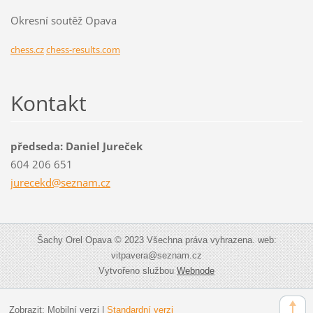
Okresní soutěž Opava
chess.cz
chess-results.com
Kontakt
předseda: Daniel Jureček
604 206 651
jurecekd
@seznam.
cz
Šachy Orel Opava © 2023 Všechna práva vyhrazena. web:
vitpavera@seznam.cz
Vytvořeno službou
Webnode
Zobrazit:
Mobilní verzi
|
Standardní verzi