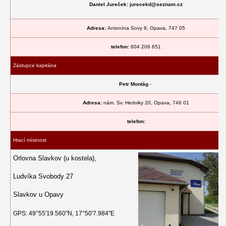
Daniel Jureček:
jurecekd@seznam.cz
Adresa:
Antonína Sovy 8, Opava, 747 05
telefon:
604 206 651
Zástupce kapitána
Petr Montág
-
Adresa:
nám. Sv. Hedviky 20, Opava, 746 01
telefon:
Hrací místnost
Orlovna Slavkov (u kostela),
Ludvíka Svobody 27
Slavkov u Opavy
GPS: 49°55'19.560"N, 17°50'7.984"E