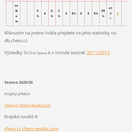
ce
40
lk
3
2
1
29
4
3
3
½
3
5
3½
,9
e
½
½
½
½
7
m
Kliknutím na jméno hráče přejdete na jeho statistiky na
db.chess.cz
Výsledky
v minulé sezóně:
2011/2012
ŠK Orel Opava B
Sezona 2025/26
Krajský přebor
chess.cz
chess-results.com
Krajská soutěž A
chess.cz
chess-results.com