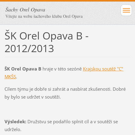
Šachy Orel Opava
Vítejte na webu šachového klubu Orel Opava
ŠK Orel Opava B -
2012/2013
ŠK Orel Opava B
hraje v této sezóně
Krajskou soutěž "C"
MKŠS
.
Cílem týmu je dobře si zahrát a nasbírat zkušenosti. Dobré
by bylo se udržet v soutěži.
Výsledek:
Družstvu se podařilo splnit cíl a v soutěži se
udrželo.