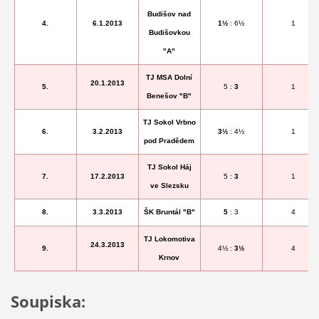
Budišov nad
4.
6.1.2013
1
½
:
6
½
1
Budišovkou
"A"
TJ MSA Dolní
20.1.2013
5.
5
:
3
1
Benešov "B"
TJ Sokol Vrbno
6.
3.2.2013
3
½
:
4
½
1
pod Pradědem
TJ Sokol Háj
7.
17.2.2013
5 :
3
1
ve Slezsku
8.
3.3.2013
ŠK Bruntál "B"
5
: 3
4
TJ Lokomotiva
24.3.2013
9.
4
½
:
3
½
4
Krnov
Soupiska: