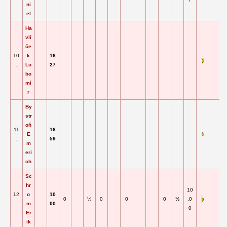
ni
el
Ha
vlí
če
10
k
16
.
Lu
27
bo
mí
r
By
str
oň
11
16
E
.
59
m
eri
ch
Sc
hr
10
12
o
10
0
½
0
0
0
½
,0
.
m
00
0
Er
ik